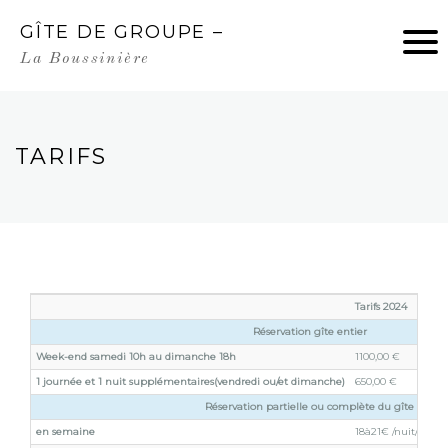
GÎTE DE GROUPE –
ACCUEIL
La Boussinière
ÉVÈNEMENTS
TARIFS
TARIFS
PLAN INTÉRIEUR
PARTENAIRES
Tarifs 2024
Réservation gîte entier
Week-end samedi 10h au dimanche 18h
1100,00 €
1 journée et 1 nuit supplémentaires(vendredi ou/et dimanche)
650,00 €
Réservation partielle ou complète du gîte
en semaine
18à21€ /nuit/pers