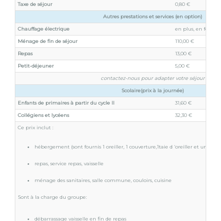
Taxe de séjour
0,80 €
Autres prestations et services (en option)
Chauffage électrique
en plus, en fonct
Ménage de fin de séjour
110,00 €
Repas
13,00 €
Petit-déjeuner
5,00 €
contactez-nous pour adapter votre séjour
Scolaire(prix à la journée)
Enfants de primaires à partir du cycle II
31,60 €
Collégiens et lycéens
32,30 €
Ce prix inclut :
hébergement (sont fournis 1 oreiller, 1 couverture,1taie d ‘oreiller et une alès
repas, service repas, vaisselle
ménage des sanitaires, salle commune, couloirs, cuisine
Sont à la charge du groupe:
débarrassage vaisselle en fin de repas